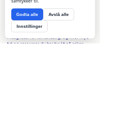
samtykker til.
Å gi opp et krav er aldri enkelt, men noen 
Godta alle
Avslå alle
ganger er det den beste løsningen. Før 
du gir opp, bør du nøye vurdere 
Innstillinger
skyldnerens økonomiske situasjon, dine 
muligheter for forhandling, og hvor mye 
tid og ressurser du har brukt på saken. 
Hvis du har prøvd alt uten å oppnå 
resultater, kan det være på tide å la saken 
ligge.
Collectors er her for å hjelpe deg med å 
ta den riktige avgjørelsen. Vi kan vurdere 
kravet ditt, gi råd om videre skritt, og 
eventuelt følge opp kravet for deg. Enten 
du velger å forfølge kravet eller gi opp, 
er vi klare til å støtte deg gjennom 
prosessen.