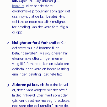
situasjon:
 Har skyldneren gått 
konkurs
, eller har de store 
økonomiske problemer som gjør det 
usannsynlig at de kan betale? Hvis 
det ikke er noen realistisk mulighet 
for betaling, kan det være fornuftig å 
gi opp.
Muligheter for å forhandle:
 Kan 
det være mulig å komme til en 
betalingsavtale? Hvis skyldneren har 
økonomiske utfordringer, men er 
villig til å forhandle, kan en avtale om 
delbetalinger være en bedre løsning 
enn ingen betaling i det hele tatt.
Alderen på kravet:
 Jo eldre kravet 
er, desto vanskeligere blir det ofte å 
få det innkrevd. Etter hvert som tiden 
går, kan kravet nærme seg foreldelse, 
noe som gjør det umulig å kreve det 