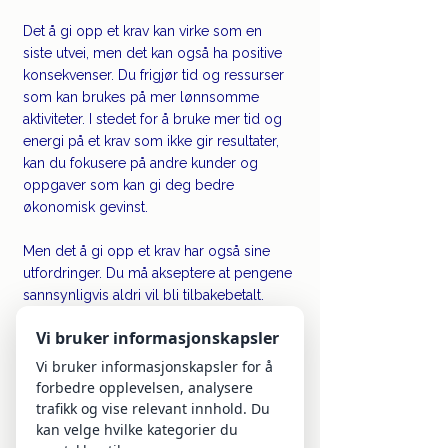
Det å gi opp et krav kan virke som en 
siste utvei, men det kan også ha positive 
konsekvenser. Du frigjør tid og ressurser 
som kan brukes på mer lønnsomme 
aktiviteter. I stedet for å bruke mer tid og 
energi på et krav som ikke gir resultater, 
kan du fokusere på andre kunder og 
oppgaver som kan gi deg bedre 
økonomisk gevinst.
Men det å gi opp et krav har også sine 
utfordringer. Du må akseptere at pengene 
sannsynligvis aldri vil bli tilbakebetalt. 
Dette kan være frustrerende, men noen 
Vi bruker informasjonskapsler
ganger er det bedre å la saken ligge enn 
å kaste bort flere ressurser på noe som 
Vi bruker informasjonskapsler for å
ikke fører frem.
forbedre opplevelsen, analysere
trafikk og vise relevant innhold. Du
Oppsummering
kan velge hvilke kategorier du