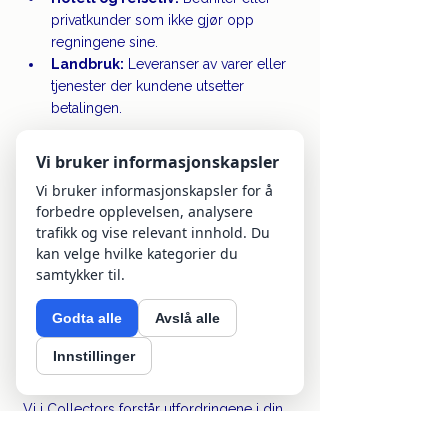
privatkunder som ikke gjør opp 
regningene sine.
Landbruk:
 Leveranser av varer eller 
tjenester der kundene utsetter 
betalingen.
Uansett bransje er rask og profesjonell 
Vi bruker informasjonskapsler
oppfølging nøkkelen til å få betalt.
Vi bruker informasjonskapsler for å
forbedre opplevelsen, analysere
Les også: 
Utestående husleie? Slik får du 
trafikk og vise relevant innhold. Du
betalt
kan velge hvilke kategorier du
samtykker til.
Godta alle
Avslå alle
Hvordan Collectors kan 
Innstillinger
hjelpe deg
Vi i Collectors forstår utfordringene i din 
bransje, enten du driver med bygg og 