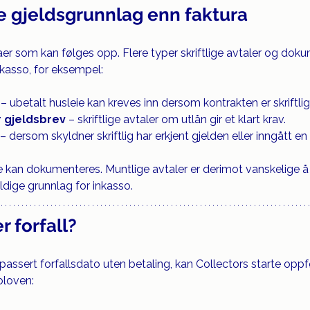
e gjeldsgrunnlag enn faktura
raer som kan følges opp. Flere typer skriftlige avtaler og dok
nkasso, for eksempel:
 – ubetalt husleie kan kreves inn dersom kontrakten er skriftlig
r gjeldsbrev
 – skriftlige avtaler om utlån gir et klart krav.
 – dersom skyldner skriftlig har erkjent gjelden eller inngått e
 de kan dokumenteres. Muntlige avtaler er derimot vanskelige 
dige grunnlag for inkasso.
r forfall?
 passert forfallsdato uten betaling, kan Collectors starte oppf
oloven: