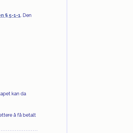
n § 5-1-1
. Den 
kapet kan da 
ttere å få betalt 