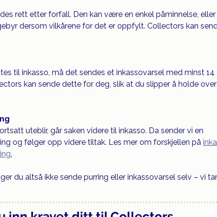
des rett etter forfall. Den kan være en enkel påminnelse, eller
gebyr dersom vilkårene for det er oppfylt. Collectors kan sen
ttes til inkasso, må det sendes et inkassovarsel med minst 14
lectors kan sende dette for deg, slik at du slipper å holde over
ing
tsatt uteblir, går saken videre til inkasso. Da sender vi en 
ng og følger opp videre tiltak. Les mer om forskjellen på 
ink
ing.
er du altså ikke sende purring eller inkassovarsel selv – vi ta
 inn kravet ditt til Collectors