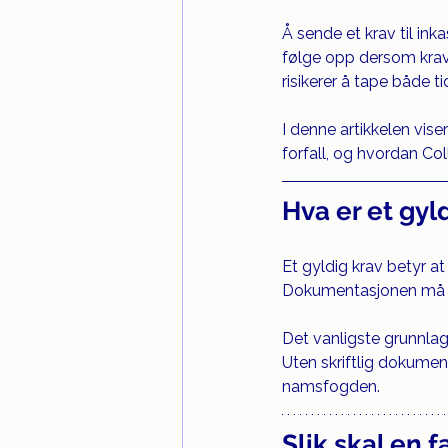
Å sende et krav til ink
følge opp dersom krave
risikerer å tape både t
I denne artikkelen vis
forfall, og hvordan Col
Hva er et gyl
Et gyldig krav betyr a
Dokumentasjonen må vær
Det vanligste grunnlag
Uten skriftlig dokument
namsfogden.
Slik skal en f