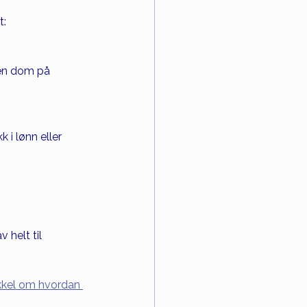
t:
 en dom på 
i lønn eller 
 helt til 
ikkel om hvordan 