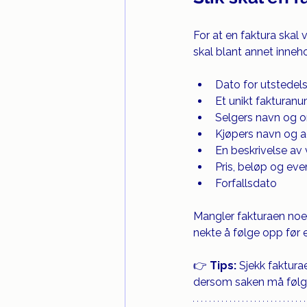
For at en faktura skal
skal blant annet inneh
Dato for utstedel
Et unikt fakturan
Selgers navn og 
Kjøpers navn og 
En beskrivelse av 
Pris, beløp og ev
Forfallsdato
Mangler fakturaen noen
nekte å følge opp før e
👉 
Tips:
 Sjekk faktura
dersom saken må følg