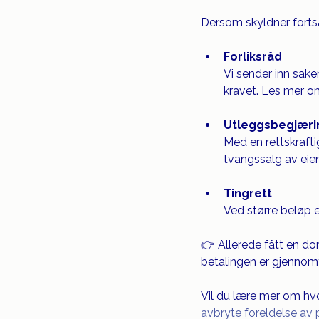
Dersom skyldner fortsatt
Forliksråd
Vi sender inn sake
kravet. Les mer o
Utleggsbegjæri
Med en rettskraft
tvangssalg av eien
Tingrett
Ved større beløp e
👉 Allerede fått en dom
betalingen er gjennomf
Vil du lære mer om hvor
avbryte foreldelse av 