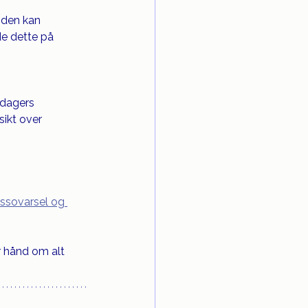
 den kan 
de dette på 
 dagers 
sikt over 
assovarsel og 
r hånd om alt 