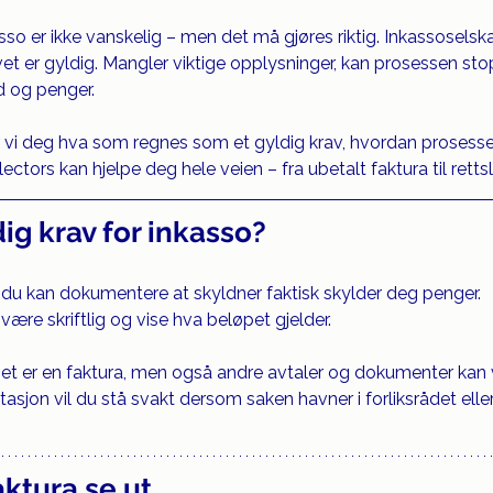
asso er ikke vanskelig – men det må gjøres riktig. Inkassoselsk
t er gyldig. Mangler viktige opplysninger, kan prosessen st
id og penger.
er vi deg hva som regnes som et gyldig krav, hvordan prosessen
lectors kan hjelpe deg hele veien – fra ubetalt faktura til retts
dig krav for inkasso?
t du kan dokumentere at skyldner faktisk skylder deg penger. 
e skriftlig og vise hva beløpet gjelder.
et er en faktura, men også andre avtaler og dokumenter kan 
asjon vil du stå svakt dersom saken havner i forliksrådet elle
aktura se ut