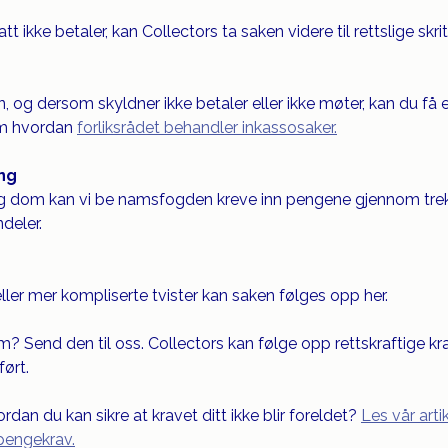
 ikke betaler, kan Collectors ta saken videre til rettslige skrit
n, og dersom skyldner ikke betaler eller ikke møter, kan du få
m hvordan 
forliksrådet behandler inkassosaker.
ng
ig dom kan vi be namsfogden kreve inn pengene gjennom trekk 
deler.
ller mer kompliserte tvister kan saken følges opp her.
? Send den til oss. Collectors kan følge opp rettskraftige krav
ørt.
dan du kan sikre at kravet ditt ikke blir foreldet? 
Les vår art
pengekrav.