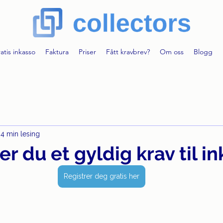
atis inkasso
Faktura
Priser
Fått kravbrev?
Om oss
Blogg
4 min lesing
er du et gyldig krav til i
Registrer deg gratis her