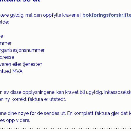
 være gyldig, må den oppfylle kravene i 
bokføringsforskrifte
olde:
se
ummer
organisasjonsnummer
adresse
varen eller tjenesten
entuell MVA
 av disse opplysningene, kan kravet bli ugyldig. Inkassosels
n ny, korrekt faktura er utstedt.
ene dine nøye før de sendes ut. En komplett faktura gjør det le
es opp videre.