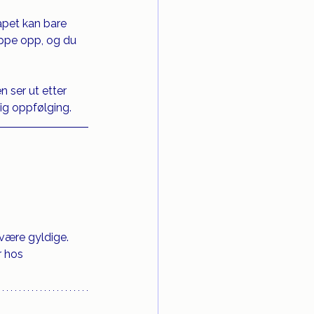
apet kan bare 
oppe opp, og du 
 ser ut etter 
lig oppfølging.
være gyldige. 
r hos 