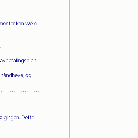
umenter kan være 
.
n avbetalingsplan.
å håndheve, og 
ølgingen. Dette 