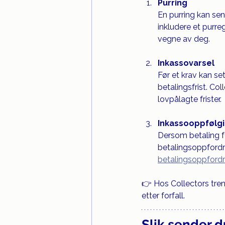
Purring
En purring kan sen
inkludere et purre
vegne av deg.
Inkassovarsel
Før et krav kan se
betalingsfrist. Col
lovpålagte frister.
Inkassooppfølg
Dersom betaling for
betalingsoppfordri
betalingsoppfordr
👉 Hos Collectors treng
etter forfall.
Slik sender du