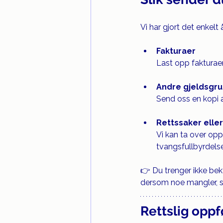
Vi har gjort det enkelt å
Fakturaer
Last opp fakturaen 
Andre gjeldsgr
Send oss en kopi a
Rettssaker elle
Vi kan ta over oppf
tvangsfullbyrdelse
👉 Du trenger ikke beky
dersom noe mangler, sl
Rettslig oppf