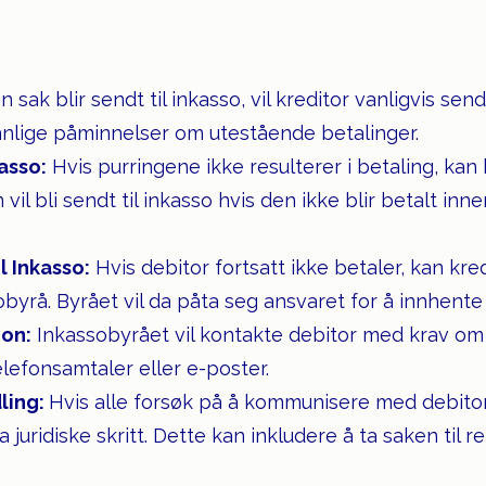
 sak blir sendt til inkasso, vil kreditor vanligvis send
ennlige påminnelser om utestående betalinger.
asso:
Hvis purringene ikke resulterer i betaling, kan 
il bli sendt til inkasso hvis den ikke blir betalt inne
l Inkasso:
Hvis debitor fortsatt ikke betaler, kan kre
obyrå. Byrået vil da påta seg ansvaret for å innhente
jon:
Inkassobyrået vil kontakte debitor med krav om 
elefonsamtaler eller e-poster.
dling:
Hvis alle forsøk på å kommunisere med debitor
juridiske skritt. Dette kan inkludere å ta saken til re