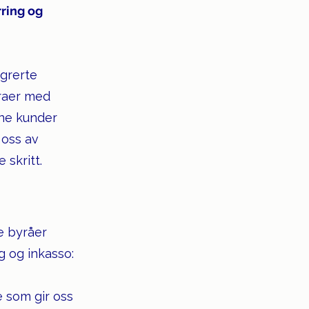
ring og
egrerte
uraer med
ine kunder
 oss av
 skritt.
e byråer
g og inkasso:
e som gir oss