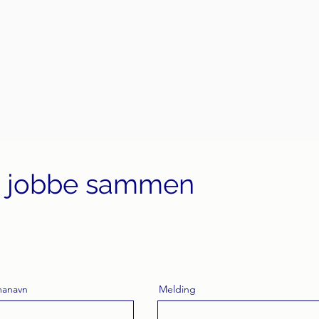
s jobbe sammen
!
rmanavn
Melding