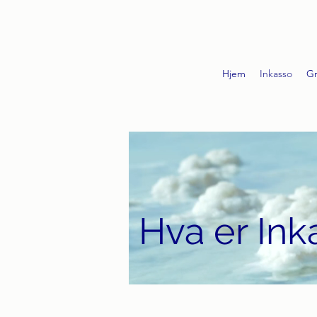
Hjem
Inkasso
Gr
Hva er In