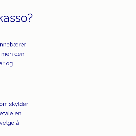
kasso?
 innebærer.
, men den
er og
som skylder
betale en
 velge å