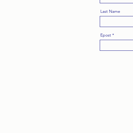
Last Name
Epost
Kundeservic
e:
Åpningstider: 09 - 15
Telefon: 22 99 52 00