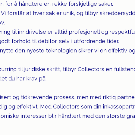
for å håndtere en rekke forskjellige saker.
Vi forstår at hver sak er unik, og tilbyr skreddersyd
v.
ing til inndrivelse er alltid profesjonell og respektfull
dt forhold til debitor, selv i utfordrende tider.
nytte den nyeste teknologien sikrer vi en effektiv o
urring til juridiske skritt, tilbyr Collectors en fullste
 det du har krav på.
sert og tidkrevende prosess, men med riktig partne
ig og effektivt. Med Collectors som din inkassopartn
omiske interesser blir håndtert med den største gr