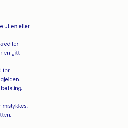
e ut en eller
kreditor
n en gitt
ditor
 gjelden.
betaling.
 mislykkes,
tten.