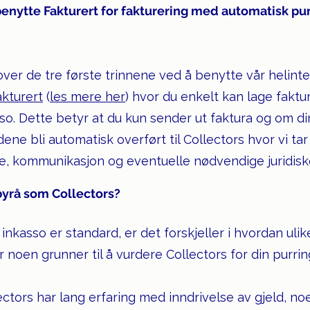
enytte Fakturert for fakturering med automatisk pur
er de tre første trinnene ved å benytte vår helint
akturert
(
les mere her
) hvor du enkelt kan lage fakt
so. Dette betyr at du kun sender ut faktura og om d
ndene bli automatisk overført til Collectors hvor vi tar
se, kommunikasjon og eventuelle nødvendige juridiske
byrå som Collectors?
nkasso er standard, er det forskjeller i hvordan ulik
 noen grunner til å vurdere Collectors for din purrin
ectors har lang erfaring med inndrivelse av gjeld, no