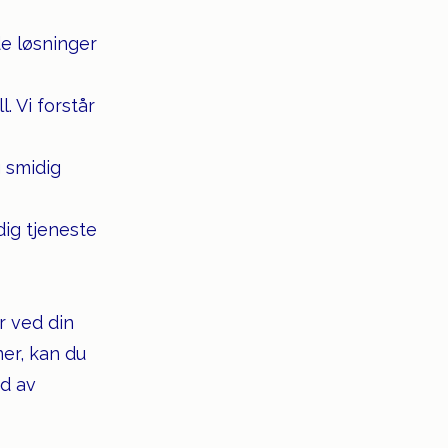
de løsninger
. Vi forstår
g smidig
ndig tjeneste
r ved din
er, kan du
ad av