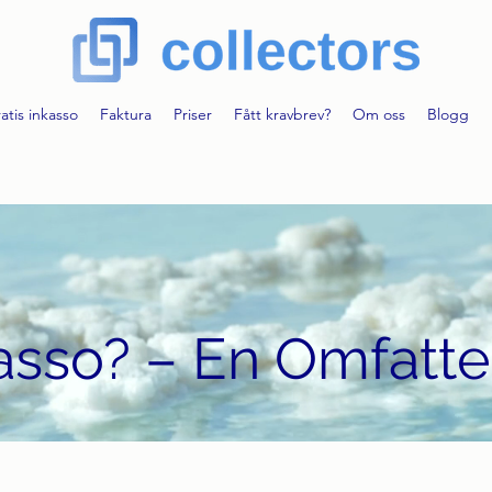
atis inkasso
Faktura
Priser
Fått kravbrev?
Om oss
Blogg
kasso? – En Omfatt