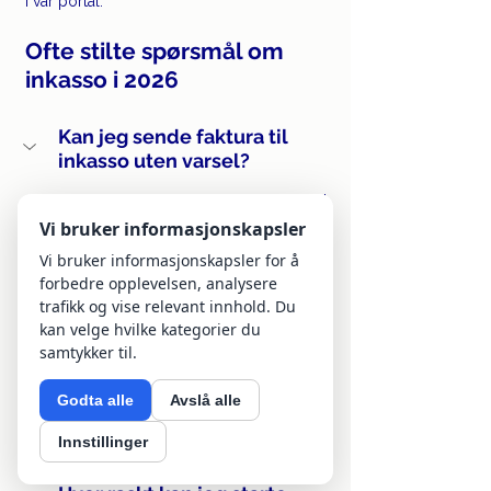
i vår portal.
Ofte stilte spørsmål om 
inkasso i 2026
Kan jeg sende faktura til 
inkasso uten varsel?
Nei. I henhold til inkassoloven skal det 
alltid sendes et skriftlig inkassovarsel 
Vi bruker informasjonskapsler
med minst 14 dagers betalingsfrist før 
Vi bruker informasjonskapsler for å
saken kan overføres til inkasso.
forbedre opplevelsen, analysere
trafikk og vise relevant innhold. Du
Hva er gebyret for 
kan velge hvilke kategorier du
inkassovarsel i 2026?
samtykker til.
Hva er inkassosatsen i 2026?
Godta alle
Avslå alle
Hva skjer hvis kunden har en 
Innstillinger
innsigelse?