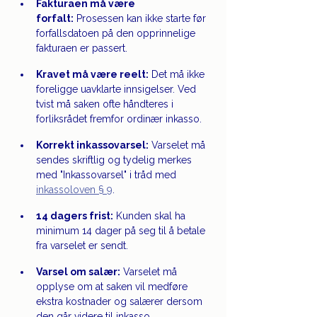
Fakturaen må være 
forfalt:
 Prosessen kan ikke starte før 
forfallsdatoen på den opprinnelige 
fakturaen er passert.
Kravet må være reelt:
 Det må ikke 
foreligge uavklarte innsigelser. Ved 
tvist må saken ofte håndteres i 
forliksrådet fremfor ordinær inkasso.
Korrekt inkassovarsel:
 Varselet må 
sendes skriftlig og tydelig merkes 
med "Inkassovarsel" i tråd med 
inkassoloven § 9
.
14 dagers frist:
 Kunden skal ha 
minimum 14 dager på seg til å betale 
fra varselet er sendt.
Varsel om salær:
 Varselet må 
opplyse om at saken vil medføre 
ekstra kostnader og salærer dersom 
den går videre til inkasso.