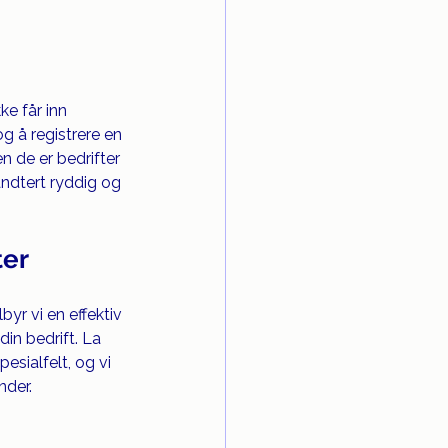
e får inn 
g å registrere en 
en de er bedrifter 
åndtert ryddig og 
ter
yr vi en effektiv 
in bedrift. La 
esialfelt, og vi 
nder.