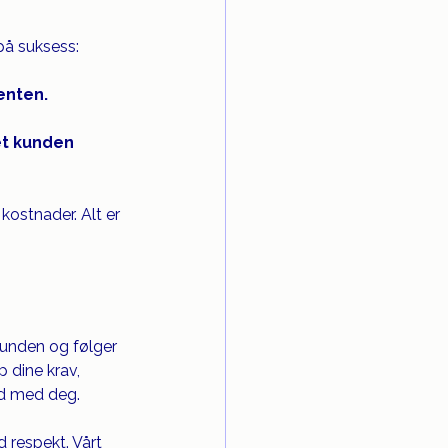
 på suksess:
enten.
et kunden 
 kostnader. Alt er 
i kunden og følger 
p dine krav, 
råd med deg.
 respekt. Vårt 