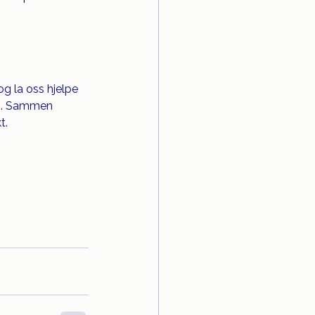
og la oss hjelpe 
es. Sammen 
t.