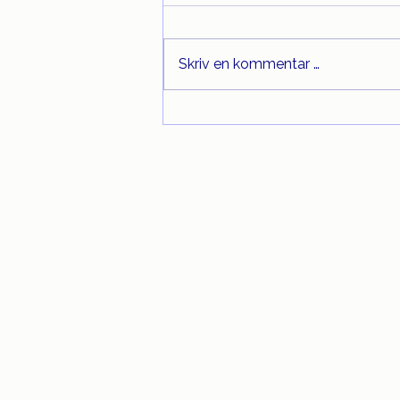
Skriv en kommentar …
Nye satser for
forsinkelsesrente og
standardkompensasjon fra
1. juli 2026
Kundeservic
e:
Åpningstider: 09 - 15
Telefon: 22 99 52 00
kundeservice@collectors.n
o