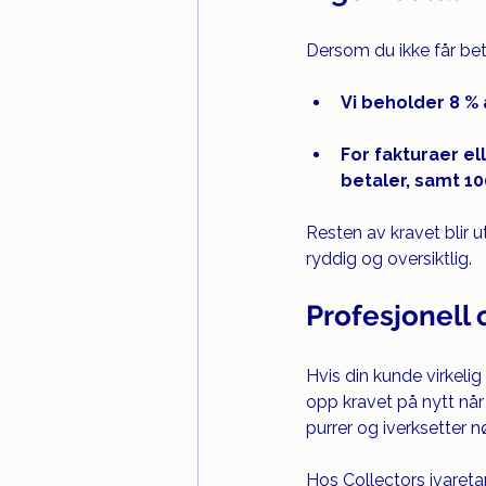
Dersom du ikke får beta
Vi beholder 8 % 
For fakturaer el
betaler, samt 10
Resten av kravet blir ut
ryddig og oversiktlig.
Profesjonell
Hvis din kunde virkelig 
opp kravet på nytt når 
purrer og iverksetter 
Hos Collectors ivareta