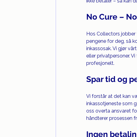
ikke betaler – så kan d
No Cure – No
Hos Collectors jobber v
pengene for deg, så kos
inkassosak. Vi gjør vårt
eller privatpersoner. Vi
profesjonelt.
Spar tid og 
Vi forstår at det kan v
inkassotjeneste som gir
oss overta ansvaret for
håndterer prosessen fra
Ingen betalin