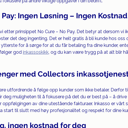
u fokusere på andre viktige oppgaver i din bedrift.
 Pay: Ingen Løsning – Ingen Kostnad
i etter prinsippet No Cure – No Pay. Det betyr at dersom vi ikk
ter det deg ingenting. Det er helt gratis å bli kunde hos oss o
 ytterste for å sørge for at du får betaling fra dine kunder, ent
 følger god 
inkassoskikk
, og du kan være trygg på at alt blir h
penger med Collectors inkassotjenes
ære utfordrende å følge opp kunder som ikke betaler. Derfor tilb
 deg muligheten til å fokusere på det du er best på – å drive d
 oppfølgingen av dine utestående fakturaer. Inkasso er vårt sp
 start til slutt med høy profesjonalitet og respekt for dine ku
g, ingen kostnad for deg