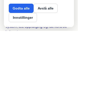
Hos oss slipper du å bruke tid på 
Godta alle
Avslå alle
purringer og oppfølging. Vi tar oss av 
hele prosessen – raskt, ryddig og 
Innstillinger
profesjonelt. Du får et brukervennlig 
system, tett oppfølging og full kontroll 
hele veien.
Du sender inn kravet – vi sørger for at 
du får betalt. Enklere blir det ikke.
Få betalt raskere – kontakt oss i dag