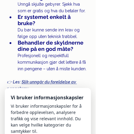
Unngå skjulte gebyrer. Sjekk hva 
som er gratis og hva du betaler for.
Er systemet enkelt å 
bruke?
Du bør kunne sende inn krav og 
følge opp uten teknisk trøbbel.
Behandler de skyldnerne 
dine på en god måte?
Profesjonell og respektfull 
kommunikasjon gjør det lettere å få 
inn pengene – uten å miste kunden.
👉 
Les: 
Slik unngår du foreldelse av 
pengekrav
Vi bruker informasjonskapsler
Vi bruker informasjonskapsler for å
Collectors – 
forbedre opplevelsen, analysere
inkassopartneren som får 
trafikk og vise relevant innhold. Du
kan velge hvilke kategorier du
jobben gjort
samtykker til.